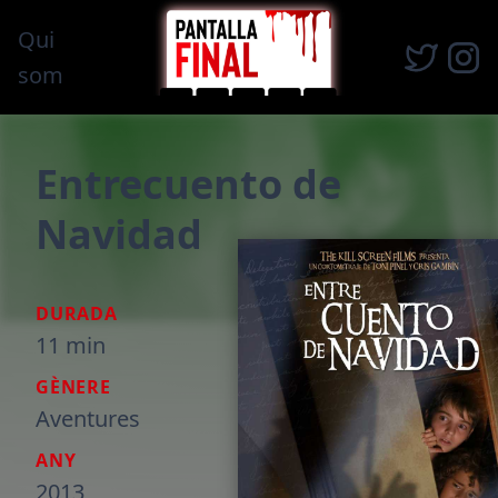
Qui
som
Entrecuento de
Navidad
DURADA
11 min
GÈNERE
Aventures
ANY
2013