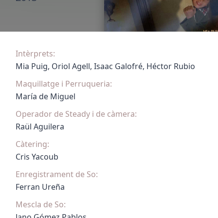
Intèrprets:
Mia Puig, Oriol Agell, Isaac Galofré, Héctor Rubio
Maquillatge i Perruqueria:
María de Miguel
Operador de Steady i de càmera:
Raül Aguilera
Càtering:
Cris Yacoub
Enregistrament de So:
Ferran Ureña
Mescla de So:
Jano Gómez Pablos